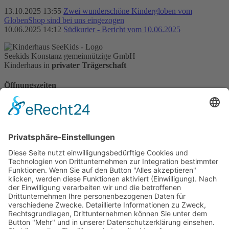
13.10.2025 13:55
Zwei wunderschöne Kindergloben vom
GlobenShop sind bei uns eingezogen
10.06.2025 14:12
Südkurier - Bericht vom 10.06.2025
Seekids Konstanz gemeinnützige GmbH
Kinderhaus in
privater Trägerschaft
Öffnungszeiten
Montag, Mittwoch und Donnerstag:
7:00-16:45 Uhr
Dienstag
7:00-15:45 Uhr
Freitag:
7:00-13:00 Uhr
© SeeKids Konstanz gGmbH - 2026 |
Impressum
|
Datenschutz
Back to Top
Durchsuchen Sie SeeKids Konstanz